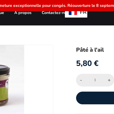
meture exceptionnelle pour congés. Réouverture le 8 septem
FR
ue
À propos
Contactez-nous
Pâté à l'ail
5,80
€
-
+