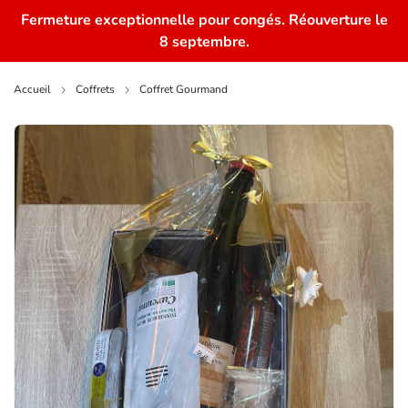
Fermeture exceptionnelle pour congés. Réouverture le
0
8 septembre.
Accueil
Coffrets
Coffret Gourmand