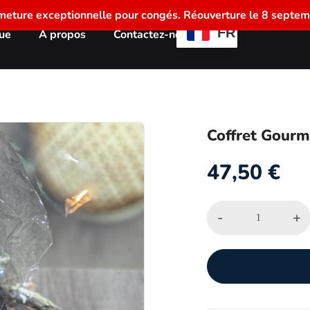
meture exceptionnelle pour congés. Réouverture le 8 septem
FR
ue
À propos
Contactez-nous
Coffret Gour
47,50
€
-
+