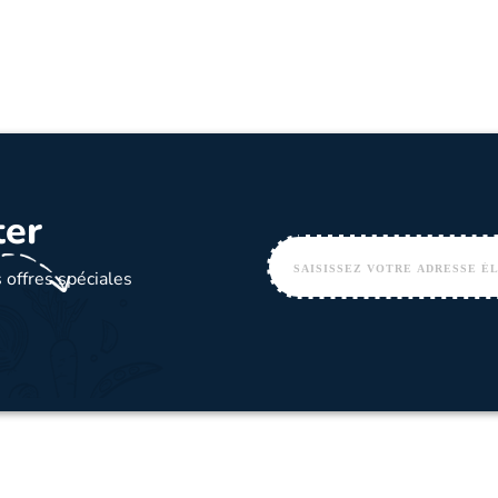
ter
 offres spéciales