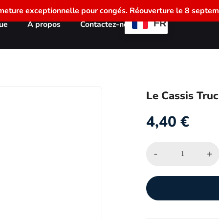
meture exceptionnelle pour congés. Réouverture le 8 septem
FR
ue
À propos
Contactez-nous
Le Cassis Truc
4,40
€
-
+