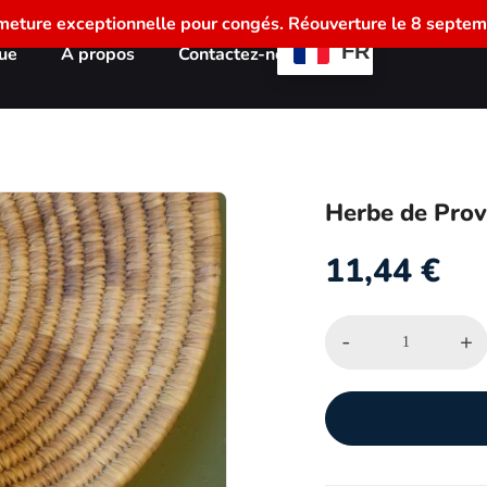
meture exceptionnelle pour congés. Réouverture le 8 septem
FR
ue
À propos
Contactez-nous
Herbe de Pro
11,44
€
-
+