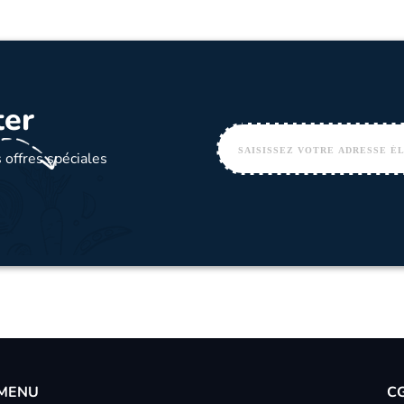
ter
 offres spéciales
MENU
C