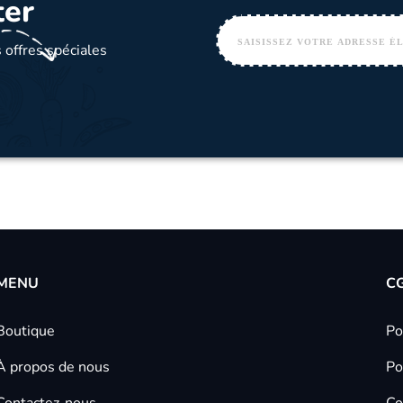
ter
 offres spéciales
MENU
C
Boutique
Po
À propos de nous
Po