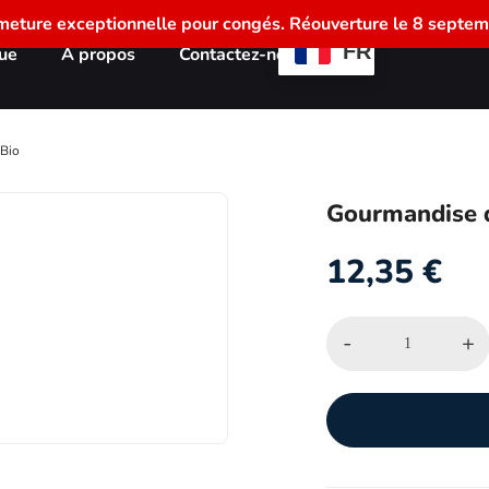
meture exceptionnelle pour congés. Réouverture le 8 septem
FR
ue
À propos
Contactez-nous
 Bio
Gourmandise d
12,35
€
-
+