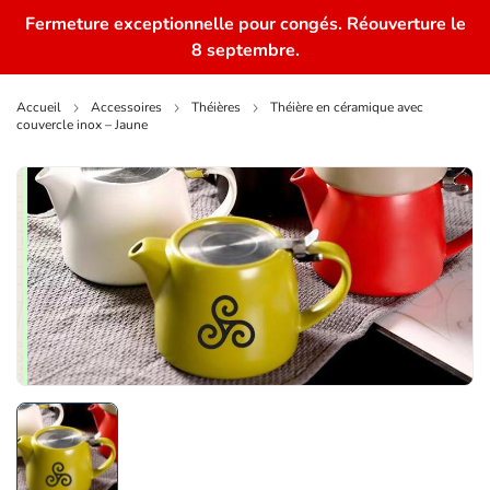
Fermeture exceptionnelle pour congés. Réouverture le
0
8 septembre.
Accueil
Accessoires
Théières
Théière en céramique avec
couvercle inox – Jaune