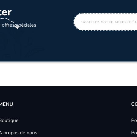
ter
 offres spéciales
MENU
C
Boutique
Po
À propos de nous
Po