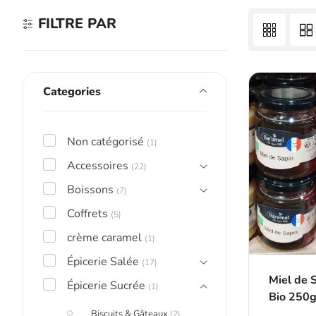
FILTRE PAR
Categories
Non catégorisé
(1)
Accessoires
(22)
Boissons
(7)
Coffrets
(5)
crème caramel
(1)
Épicerie Salée
(17)
Miel de 
Épicerie Sucrée
(1)
Bio 250
Biscuits & Gâteaux
(2)