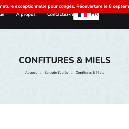
meture exceptionnelle pour congés. Réouverture le 8 septem
FR
ue
À propos
Contactez-nous
CONFITURES & MIELS
Accueil
Épicerie Sucrée
Confitures & Miels