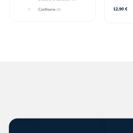
12,90
€
Confiserie
(8)
Confitures & Miels
(1)
Crèmes & Tartinables
(4)